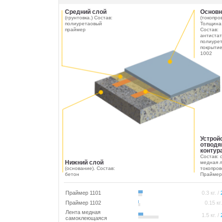
Средний слой
Основн
(грунтовка.) Состав:
(токопро
полиуретаовый
Толщина
праймер
Состав:
антистат
полиуре
покрыти
1002
Устрой
отводя
контур
Состав: 
Нижний слой
медная л
(основание). Состав:
токопров
бетон
Праймер
Праймер 1101
0.3 кг. /
Праймер 1102
0.15 кг
Лента медная
1.5 кг. /
самоклеющаяся