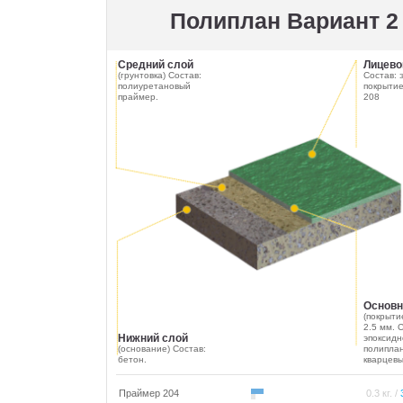
Полиплан Вариант 2
Средний слой
Лицево
(грунтовка) Состав:
Состав: 
полиуретановый
покрыти
праймер.
208
Основн
(покрыти
2.5 мм. 
Нижний слой
эпоксидн
(основание) Состав:
полиплан
бетон.
кварцевы
Праймер 204
0.3 кг. /