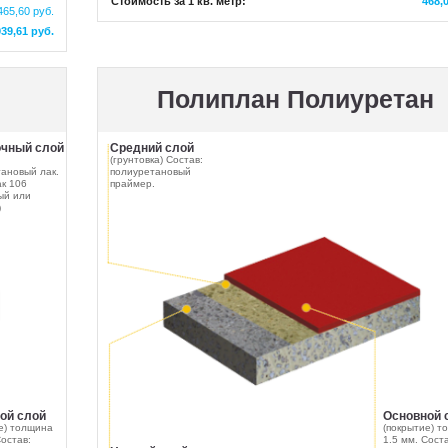
Стоимость за 1 кв. метр:
468,
465,60 руб.
939,61 руб.
Полиплан Полиуретан
чный слой
Средний слой
(грунтовка) Состав:
ановый лак.
полиуретановый
к 106
праймер.
ый или
)
ой слой
Основной 
е) толщина
(покрытие) т
Состав:
1.5 мм. Соста