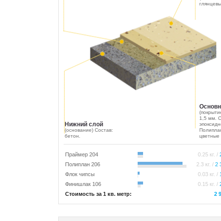
глянцевы
Основн
(покрыти
1,5 мм. 
Нижний слой
эпоксидн
(основание) Состав:
Полипла
бетон.
цветные 
Праймер 204
0.25 кг. /
Полиплан 206
2.3 кг. /
2 
Флок чипсы
0.03 кг. /
Финишлак 106
0.15 кг. /
Стоимость за 1 кв. метр:
2 