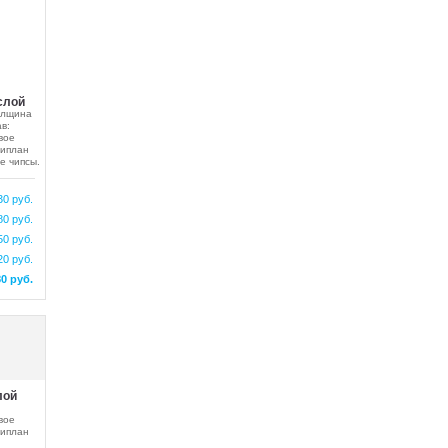
слой
олщина
в:
вое
липлан
е чипсы.
30 руб.
80 руб.
50 руб.
20 руб.
80 руб.
лой
вое
липлан