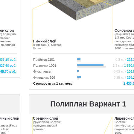
ой слой
Основной 
е) толщина
(покрытие) Т
Состав:
1.5 мм. Соста
Нижний слой
тановое
полиуретано
 полиплан
(основание) Состав:
покрытие по
бетон.
1001, цветны
338,10 руб.
Праймер 1101
0.3 кг. /
228,
327,60 руб.
Полиплан 1001
2.3 кг. /
1 830,
665,70 руб.
Флок чипсы
0.03 кг. /
106,
Финишлак 106
0.15 кг. /
268,
Стоимость за 1 кв. метр:
2 433,
Полиплан Вариант 1
чный слой
Средний слой
Лицевой с
(грунтовка) Состав:
Состав:
тановый лак
полиуретановый
полиуретано
к 106
праймер
покрытие по
 или
1001