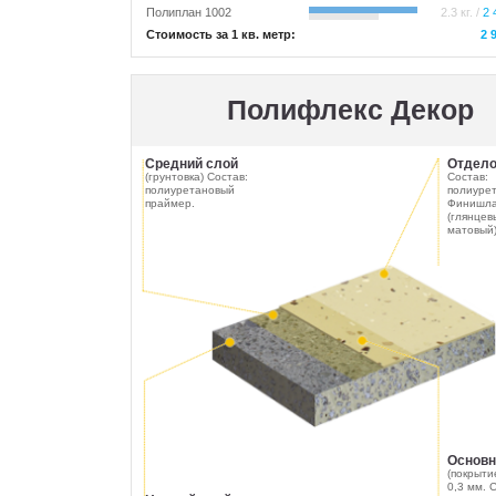
Полиплан 1002
2.3 кг. /
2 
Стоимость за 1 кв. метр:
2 
Полифлекс Декор
Средний слой
Отдело
(грунтовка) Состав:
Состав:
полиуретановый
полиурет
праймер.
Финишла
(глянцев
матовый
Основн
(покрыти
0,3 мм. 