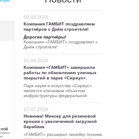
00 руб.
09.08.2026
Компания ГАМБИТ поздравляем
партнёров с Днём строителя!
Дорогие партнёры!
Компания «ГАМБИТ» поздравляет с
Днём строителя!
01.08.2026
Компания «ГАМБИТ» завершила
работы по обновлению уличных
покрытий в парке «Сириус».
Парк науки и искусства «Сириус»
является ключевым объектом
инфраструктуры федеральной
территории Сириус.
27.07.2026
Новинка! Миксер для резиновой
крошки с увеличенной загрузкой
барабана
слой
олщина
«ГАМБИТ» расширил линейку техники
в: