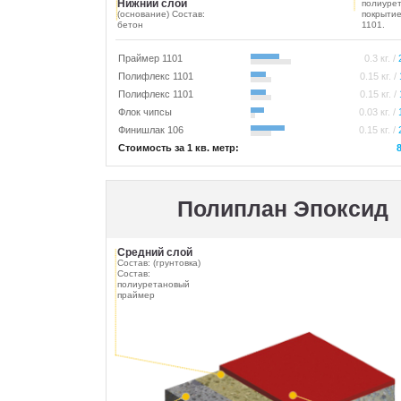
Нижний слой
полиуре
(основание) Состав:
покрыти
бетон
1101.
Праймер 1101
0.3 кг. /
Полифлекс 1101
0.15 кг. /
Полифлекс 1101
0.15 кг. /
Флок чипсы
0.03 кг. /
Финишлак 106
0.15 кг. /
Стоимость за 1 кв. метр:
Полиплан Эпоксид
Средний слой
Состав: (грунтовка)
Состав:
полиуретановый
праймер