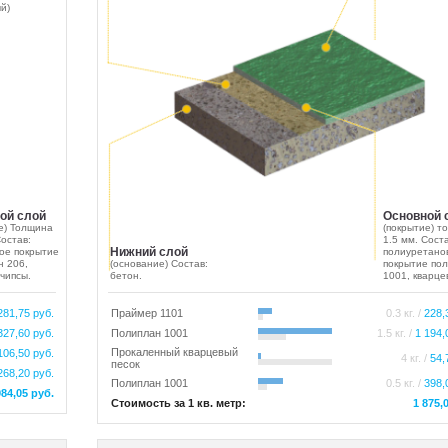
й)
ой слой
Основной 
е) Толщина
(покрытие) т
Состав:
1.5 мм. Соста
Нижний слой
ое покрытие
полиуретано
н 206,
(основание) Состав:
покрытие по
чипсы.
бетон.
1001, кварце
281,75 руб.
Праймер 1101
0.3 кг. /
228,
327,60 руб.
Полиплан 1001
1.5 кг. /
1 194,
Прокаленный кварцевый
106,50 руб.
4 кг. /
54,
песок
268,20 руб.
Полиплан 1001
0.5 кг. /
398,
984,05 руб.
Стоимость за 1 кв. метр:
1 875,