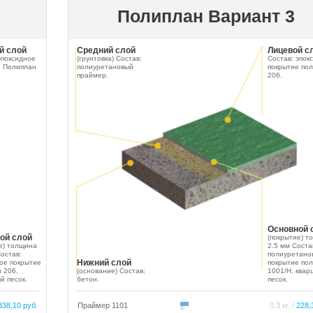
Полиплан Вариант 3
й слой
Средний слой
Лицевой с
эпоксидное
(грунтовка) Состав:
Состав: эпок
е Полиплан
полиуретановый
покрытие по
праймер.
206.
Основной 
ой слой
(покрытие) т
е) толщина
2.5 мм Соста
Состав:
полиуретано
Нижний слой
ое покрытие
покрытие по
 206,
(основание) Состав:
1001/Н, квар
й песок.
бетон.
песок.
338,10 руб.
Праймер 1101
0.3 кг. /
228,