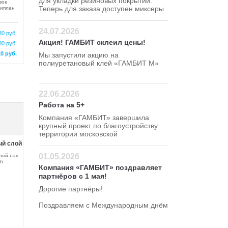
для укладки резиновых покрытий.
вое
Теперь для заказа доступен миксеры
липлан
для резиновой крошки 120 380 В
24.07.2026
30 руб.
Акция! ГАМБИТ склеил цены!
80 руб.
10 руб.
Мы запустили акцию на
полиуретановый клей «ГАМБИТ М»
Успейте сделать заказ по
привлекательной цене — 295 руб/кг!
22.06.2026
Работа на 5+
Компания «ГАМБИТ» завершила
крупный проект по благоустройству
территории московской
школы в Северном
й слой
административном округе.
01.05.2026
вый лак
6
Компания «ГАМБИТ» поздравляет
и
партнёров с 1 мая!
Дорогие партнёры!
Поздравляем с Международным днём
весны и труда!