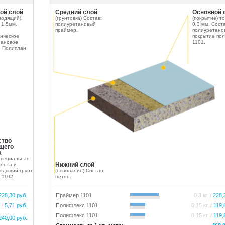
ой слой
Средний слой
Основной 
водящий).
(грунтовка) Состав:
(покрытие) т
 1,5мм.
полиуретановый
0.3 мм. Соста
праймер.
полиуретано
ическое
покрытие по
тановое
1101.
е Полиплан
ство
щего
а
специальная
Нижний слой
ента и
одящий грунт
(основание) Состав:
 1102
бетон.
228,30 руб.
Праймер 1101
0.3 кг. /
228,
. /
5,71 руб.
Полифлекс 1101
0.15 кг. /
119,
Полифлекс 1101
0.15 кг. /
119,
240,00 руб.