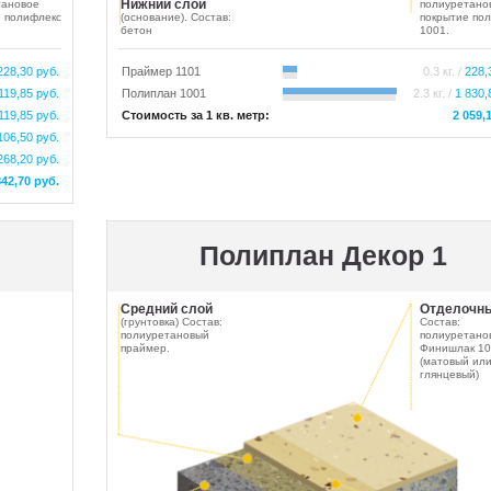
Нижний слой
тановое
полиуретано
е полифлекс
(основание). Состав:
покрытие по
бетон
1001.
228,30 руб.
Праймер 1101
0.3 кг. /
228,
119,85 руб.
Полиплан 1001
2.3 кг. /
1 830,
119,85 руб.
Стоимость за 1 кв. метр:
2 059,
106,50 руб.
268,20 руб.
842,70 руб.
Полиплан Декор 1
Средний слой
Отделочны
(грунтовка) Состав:
Состав:
полиуретановый
полиуретано
праймер.
Финишлак 10
(матовый ил
глянцевый)