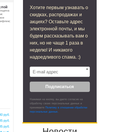
слой
Хотите первым узнавать о
олщина
скидках, распродажах и
в:
вое
акциях? Оставьте адрес
лифлекс
электронной почты, и мы
будем рассказывать вам о
них, но не чаще 1 раза в
неделю! И никакого
надоедливого спама. :)
*
Подписаться
Нажимая на кнопку, вы даете согласие на
обработку своих персональных данных и
принимаете
Политику в отношении обработки
персональных данных.
30 руб.
85 руб.
85 руб.
Новости