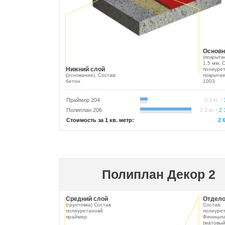
Основн
(покрыти
1.5 мм. 
Нижний слой
полиуре
(основание). Состав:
покрытие
бетон
1003
Праймер 204
0.3 кг. /
Полиплан 206
2.3 кг. /
2 
Стоимость за 1 кв. метр:
2 
Полиплан Декор 2
Средний слой
Отдело
(грунтовка) Состав
Состав:
полиуретановй
полиуре
праймер.
Финишла
(матовый