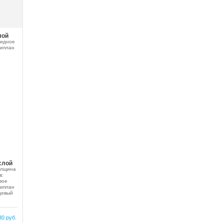
лой
сидное
липлан
слой
олщина
в:
вое
липлан
цевый
30 руб.