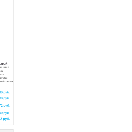
слой
олщина
в:
вое
липлан
вый песок
30 руб.
00 руб.
72 руб.
00 руб.
02 руб.